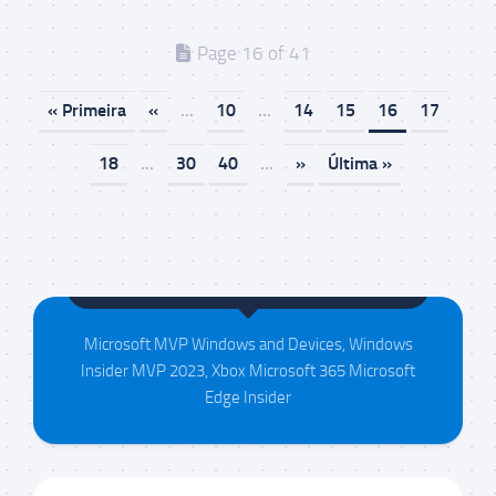
Page 16 of 41
« Primeira
«
...
10
...
14
15
16
17
18
...
30
40
...
»
Última »
Maison da Silva
Microsoft MVP Windows and Devices, Windows
Insider MVP 2023, Xbox Microsoft 365 Microsoft
Edge Insider