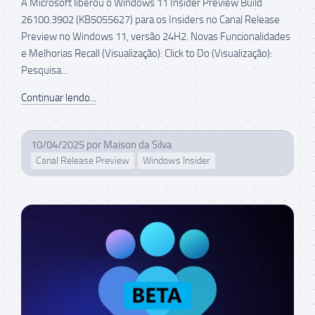
A Microsoft liberou o Windows 11 Insider Preview Build
26100.3902 (KB5055627) para os Insiders no Canal Release
Preview no Windows 11, versão 24H2. Novas Funcionalidades
e Melhorias Recall (Visualização): Click to Do (Visualização):
Pesquisa...
Continuar lendo...
10/04/2025
por
Maison da Silva
Canal Release Preview
Windows Insider