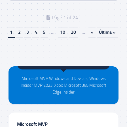
Page 1 of 24
1
2
3
4
5
...
10
20
...
»
Última »
Maison da Silva
Microsoft MVP Windows and Devices, Windows
Insider MVP 2023, Xbox Microsoft 365 Microsoft
Edge Insider
Microsoft MVP