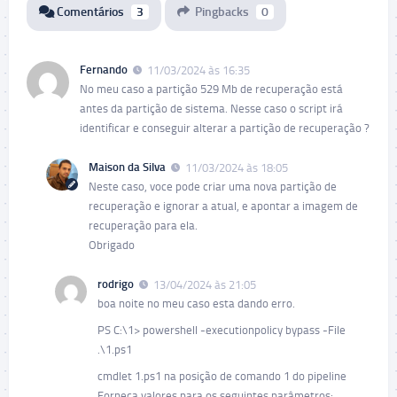
Comentários
3
Pingbacks
0
Fernando
11/03/2024 às 16:35
No meu caso a partição 529 Mb de recuperação está
antes da partição de sistema. Nesse caso o script irá
identificar e conseguir alterar a partição de recuperação ?
Maison da Silva
11/03/2024 às 18:05
Neste caso, voce pode criar uma nova partição de
recuperação e ignorar a atual, e apontar a imagem de
recuperação para ela.
Obrigado
rodrigo
13/04/2024 às 21:05
boa noite no meu caso esta dando erro.
PS C:\1> powershell -executionpolicy bypass -File
.\1.ps1
cmdlet 1.ps1 na posição de comando 1 do pipeline
Forneça valores para os seguintes parâmetros: