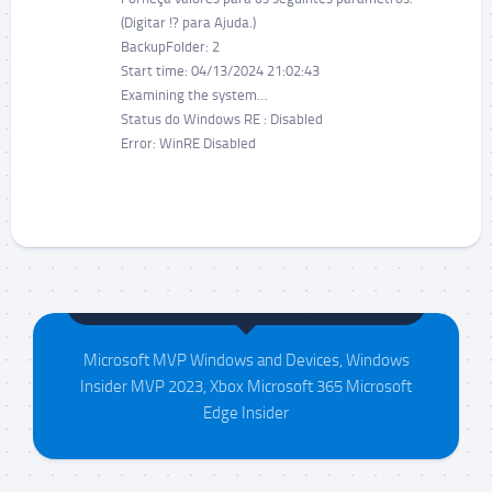
(Digitar !? para Ajuda.)
BackupFolder: 2
Start time: 04/13/2024 21:02:43
Examining the system…
Status do Windows RE : Disabled
Error: WinRE Disabled
Maison da Silva
Microsoft MVP Windows and Devices, Windows
Insider MVP 2023, Xbox Microsoft 365 Microsoft
Edge Insider