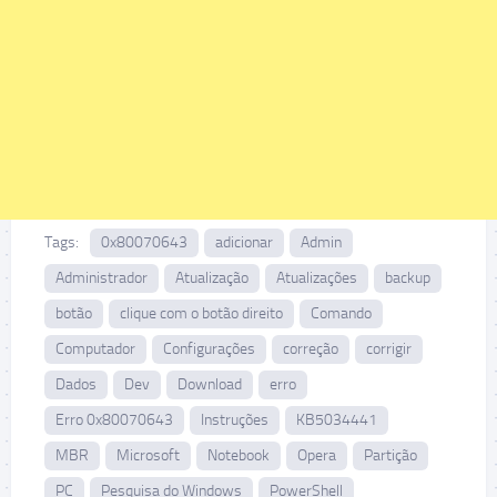
Tags:
0x80070643
adicionar
Admin
Administrador
Atualização
Atualizações
backup
botão
clique com o botão direito
Comando
Computador
Configurações
correção
corrigir
Dados
Dev
Download
erro
Erro 0x80070643
Instruções
KB5034441
MBR
Microsoft
Notebook
Opera
Partição
PC
Pesquisa do Windows
PowerShell