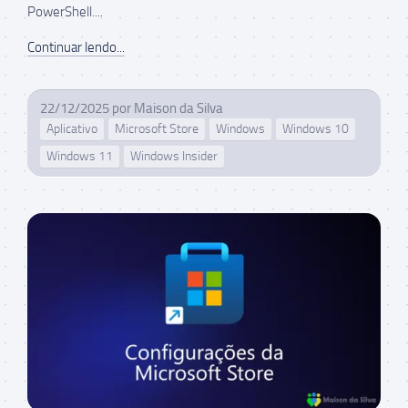
PowerShell....
Continuar lendo...
22/12/2025
por
Maison da Silva
Aplicativo
Microsoft Store
Windows
Windows 10
Windows 11
Windows Insider