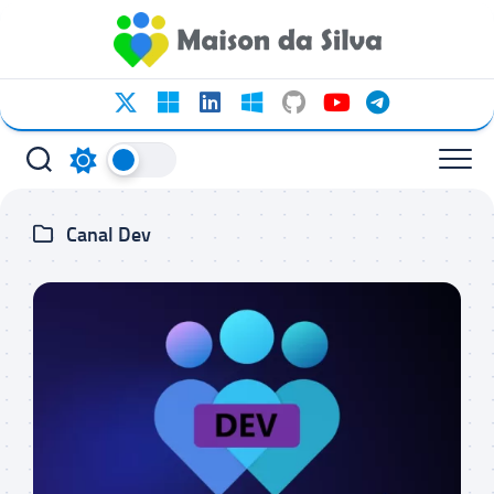
Ir
para
o
conteúdo
Canal Dev