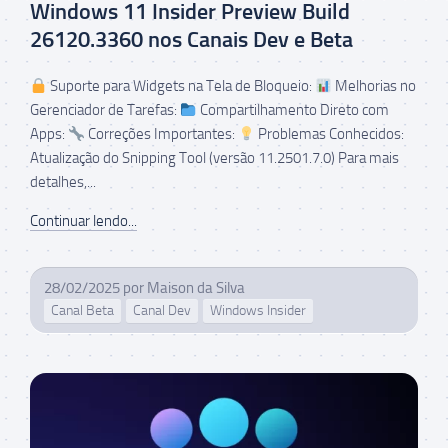
Windows 11 Insider Preview Build
26120.3360 nos Canais Dev e Beta
Suporte para Widgets na Tela de Bloqueio:
Melhorias no
Gerenciador de Tarefas:
Compartilhamento Direto com
Apps:
Correções Importantes:
Problemas Conhecidos:
Atualização do Snipping Tool (versão 11.2501.7.0) Para mais
detalhes,...
Continuar lendo...
28/02/2025
por
Maison da Silva
Canal Beta
Canal Dev
Windows Insider