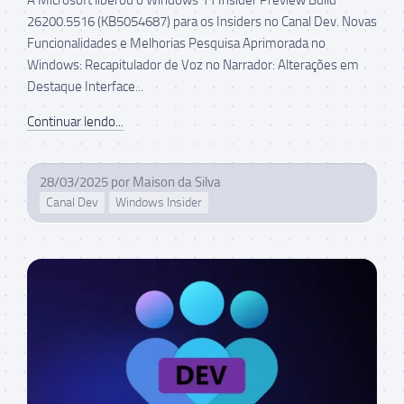
26200.5516 (KB5054687) para os Insiders no Canal Dev. Novas
Funcionalidades e Melhorias Pesquisa Aprimorada no
Windows: Recapitulador de Voz no Narrador: Alterações em
Destaque Interface...
Continuar lendo...
28/03/2025
por
Maison da Silva
Canal Dev
Windows Insider