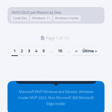
18/01/2025
por
Maison da Silva
Canal Dev
Windows 11
Windows Insider
Page 1 of 15
1
2
3
4
5
...
10
...
»
Última »
Maison da Silva
Microsoft MVP Windows and Devices, Windows
Insider MVP 2023, Xbox Microsoft 365 Microsoft
Edge Insider