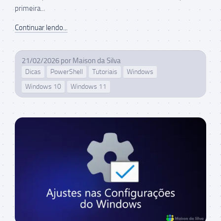
primeira...
Continuar lendo...
21/02/2026
por
Maison da Silva
Dicas
PowerShell
Tutoriais
Windows
Windows 10
Windows 11