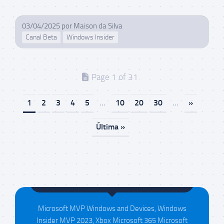
03/04/2025
por
Maison da Silva
Canal Beta
Windows Insider
Page 1 of 31
1
2
3
4
5
...
10
20
30
...
»
Última »
Maison da Silva
Microsoft MVP Windows and Devices, Windows
Insider MVP 2023, Xbox Microsoft 365 Microsoft