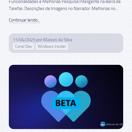
Funcionalidades e Melhorias Pesquisa Inteligente na Barra de
Tarefas: Descrições de Imagens no Narrador: Melhorias no...
Continuar lendo...
11/04/2025
por
Maison da Silva
Canal Dev
Windows Insider