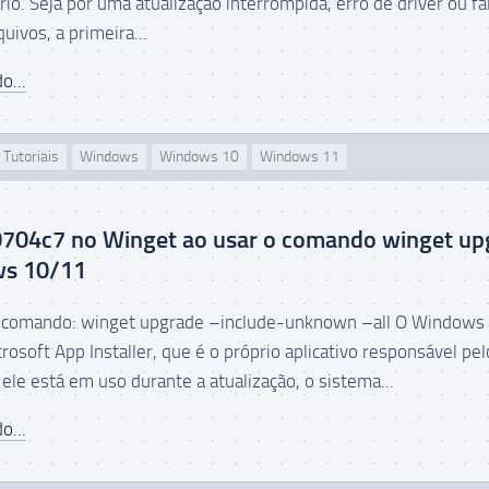
io. Seja por uma atualização interrompida, erro de driver ou fa
uivos, a primeira...
o...
Tutoriais
Windows
Windows 10
Windows 11
0704c7 no Winget ao usar o comando winget up
ws 10/11
o comando: winget upgrade –include-unknown –all O Windows 
crosoft App Installer, que é o próprio aplicativo responsável pel
ele está em uso durante a atualização, o sistema...
o...