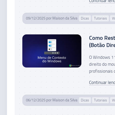
Continuar lend
09/12/2025
por
Maison da Silva
Dicas
Tutoriais
W
Como Rest
(Botão Dire
O Windows 11 
direito do mo
profissionais
Continuar lend
06/12/2025
por
Maison da Silva
Dicas
Tutoriais
W