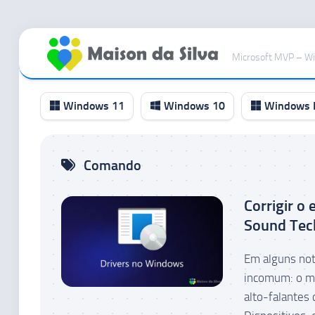
Ir
para
Microsoft MVP – W
o
conteúdo
Windows 11
Windows 10
Windows I
Canal
Comando
RP
Canal
Corrigir o
Beta
Sound Tec
Canal
Dev
Em alguns no
Canal
incomum: o mi
Canary
alto-falantes