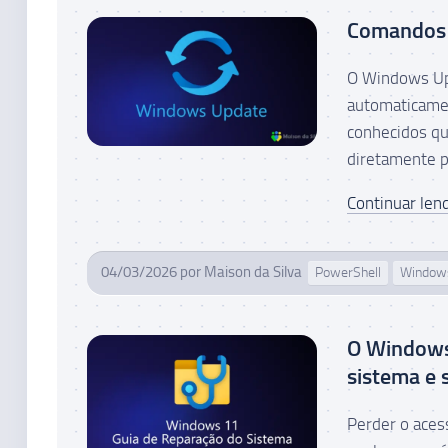
Comandos 
O Windows Upd
automaticamen
conhecidos qu
diretamente p
Continuar lend
04/03/2026
por
Maison da Silva
PowerShell
Window
O Windows 
sistema e 
Perder o aces