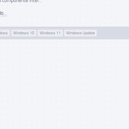
o componente Intel...
o...
dows
Windows 10
Windows 11
Windows Update