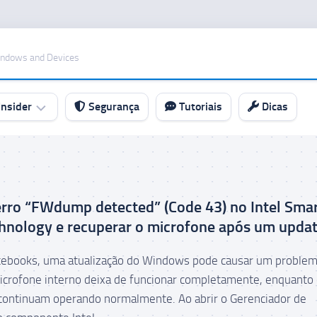
indows and Devices
nsider
Segurança
Tutoriais
Dicas
 erro “FWdump detected” (Code 43) no Intel Sma
hnology e recuperar o microfone após um upda
tebooks, uma atualização do Windows pode causar um proble
crofone interno deixa de funcionar completamente, enquanto
 continuam operando normalmente. Ao abrir o Gerenciador de