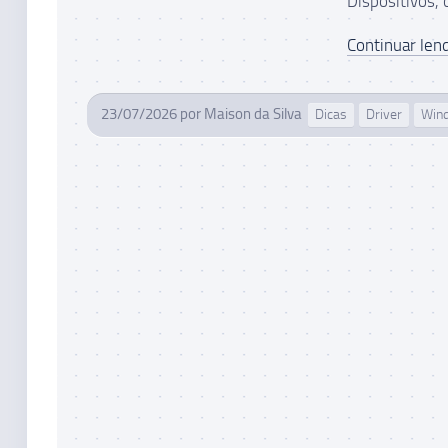
Dispositivos, 
Continuar lend
23/07/2026
por
Maison da Silva
Dicas
Driver
Win