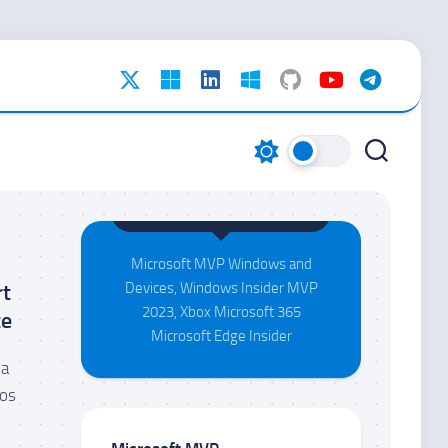
Maison da Silva
Microsoft MVP Windows and
rt
Devices, Windows Insider MVP
2023, Xbox Microsoft 365
te
Microsoft Edge Insider
ma
 os