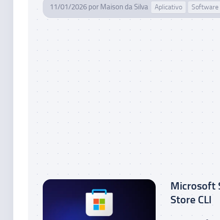
11/01/2026
por
Maison da Silva
Aplicativo
Software
Microsoft 
Store CLI