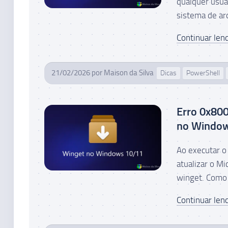
qualquer usuár
sistema de arq
Continuar lend
21/02/2026
por
Maison da Silva
Dicas
PowerShell
Erro 0x80
no Windo
Ao executar 
atualizar o Mi
winget. Como 
Continuar lend