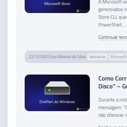
A Microsoft v
gerenciados n
Store CLI, qu
PowerShell....
Continuar lend
22/12/2025
por
Maison da Silva
Aplicativo
Microsoft
Como Corri
Disco” – G
Durante a in
mensagem: “O 
não oferecer 