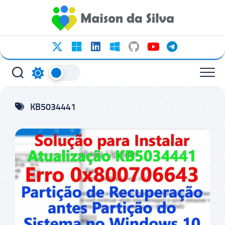
Ir
para
o
conteúdo
KB5034441