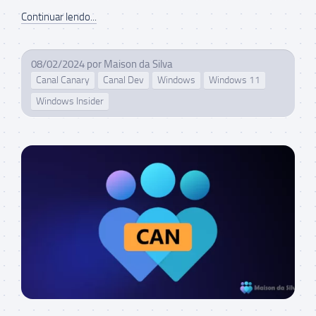
Continuar lendo...
08/02/2024
por
Maison da Silva
Canal Canary
Canal Dev
Windows
Windows 11
Windows Insider