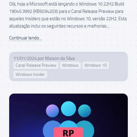
Olá, hoje a Microsoft está lançando o Windows 10 22H2 Build
19045.3992 (KB5034203) para o Canal Release Preview para
aqueles Insiders que estão no Windows 10, versão 22H2. Esta
atualização inclui os seguintes recursos e melhorias:...
Continuar lendo...
11/01/2024
por
Maison da Silva
Canal Release Preview
Windows
Windows 10
Windows Insider