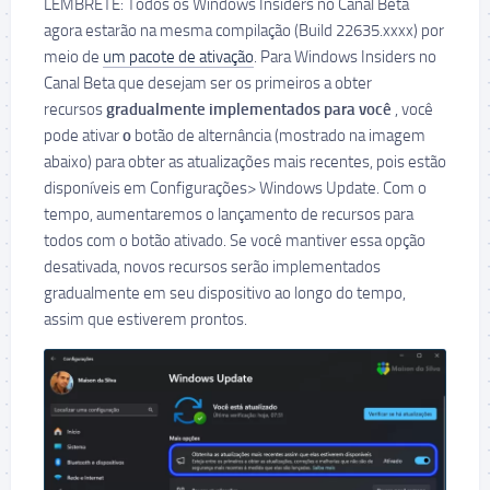
LEMBRETE: Todos os Windows Insiders no Canal Beta
agora estarão na mesma compilação (Build 22635.xxxx) por
meio de
um pacote de ativação
. Para Windows Insiders no
Canal Beta que desejam ser os primeiros a obter
recursos
gradualmente implementados para você
, você
pode ativar
o
botão de alternância (mostrado na imagem
abaixo) para obter as atualizações mais recentes, pois estão
disponíveis em Configurações> Windows Update. Com o
tempo, aumentaremos o lançamento de recursos para
todos com o botão ativado. Se você mantiver essa opção
desativada, novos recursos serão implementados
gradualmente em seu dispositivo ao longo do tempo,
assim que estiverem prontos.