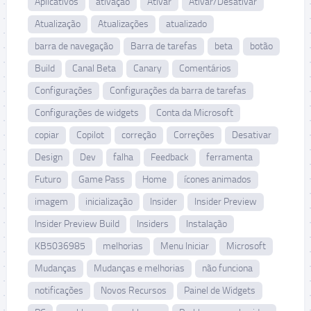
Aplicativos
ativação
Ativar
Ativar/Desativar
Atualização
Atualizações
atualizado
barra de navegação
Barra de tarefas
beta
botão
Build
Canal Beta
Canary
Comentários
Configurações
Configurações da barra de tarefas
Configurações de widgets
Conta da Microsoft
copiar
Copilot
correção
Correções
Desativar
Design
Dev
falha
Feedback
ferramenta
Futuro
Game Pass
Home
ícones animados
imagem
inicialização
Insider
Insider Preview
Insider Preview Build
Insiders
Instalação
KB5036985
melhorias
Menu Iniciar
Microsoft
Mudanças
Mudanças e melhorias
não funciona
notificações
Novos Recursos
Painel de Widgets