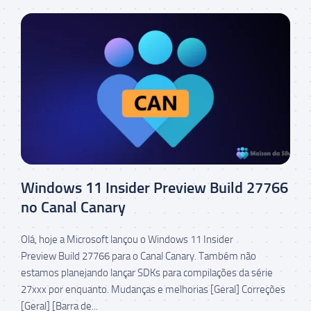
Windows 11 Insider Preview Build 27766
no Canal Canary
Olá, hoje a Microsoft lançou o Windows 11 Insider
Preview Build 27766 para o Canal Canary. Também não
estamos planejando lançar SDKs para compilações da série
27xxx por enquanto. Mudanças e melhorias [Geral] Correções
[Geral] [Barra de...