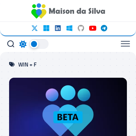
Ir
para
o
conteúdo
WIN + F