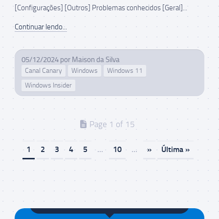
[Configurações] [Outros] Problemas conhecidos [Geral]...
Continuar lendo...
05/12/2024
por
Maison da Silva
Canal Canary
Windows
Windows 11
Windows Insider
Page 1 of 15
1
2
3
4
5
...
10
...
»
Última »
Maison da Silva