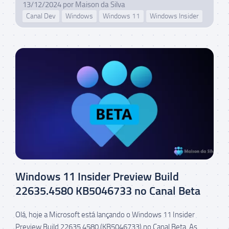
13/12/2024
por
Maison da Silva
Canal Dev
Windows
Windows 11
Windows Insider
Windows 11 Insider Preview Build
22635.4580 KB5046733 no Canal Beta
Olá, hoje a Microsoft está lançando o Windows 11 Insider
Preview Build 22635.4580 (KB5046733) no Canal Beta. As