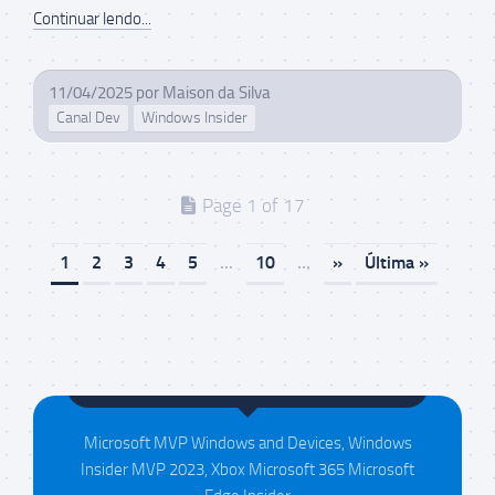
Continuar lendo...
11/04/2025
por
Maison da Silva
Canal Dev
Windows Insider
Page 1 of 17
1
2
3
4
5
...
10
...
»
Última »
Maison da Silva
Microsoft MVP Windows and Devices, Windows
Insider MVP 2023, Xbox Microsoft 365 Microsoft