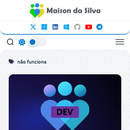
Ir
para
o
conteúdo
não funciona