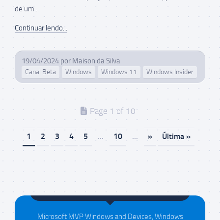
de um...
Continuar lendo...
19/04/2024
por
Maison da Silva
Canal Beta
Windows
Windows 11
Windows Insider
Page 1 of 10
1
2
3
4
5
...
10
...
»
Última »
Maison da Silva
Microsoft MVP Windows and Devices, Windows