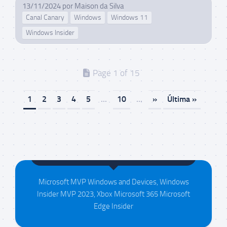
13/11/2024
por
Maison da Silva
Canal Canary
Windows
Windows 11
Windows Insider
Page 1 of 15
1
2
3
4
5
...
10
...
»
Última »
Maison da Silva
Microsoft MVP Windows and Devices, Windows
Insider MVP 2023, Xbox Microsoft 365 Microsoft
Edge Insider