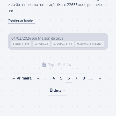
estarão na mesma compilação (Build 22635.xxxx) por meio de
um...
Continuar lendo...
01/02/2024
por
Maison da Silva
Canal Beta
Windows
Windows 11
Windows Insider
Page 6 of 14
« Primeira
«
...
4
5
6
7
8
...
»
Última »