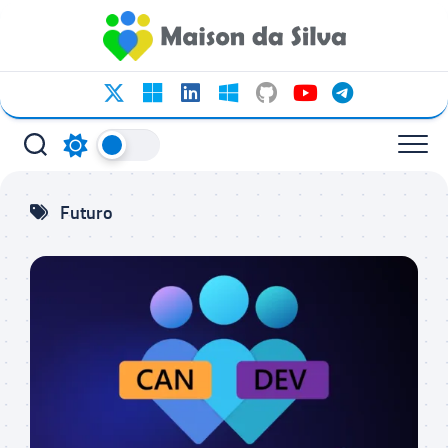
Ir
para
o
conteúdo
Futuro