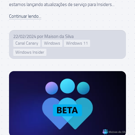
estamos lançando atualizações de serviço para Insiders...
Continuar lendo...
22/02/2024
por
Maison da Silva
Canal Canary
Windows
Windows 11
Windows Insider