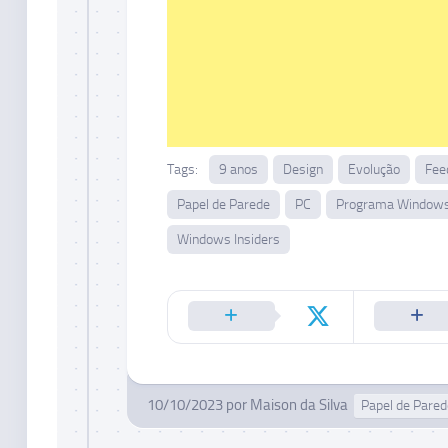
Tags:
9 anos
Design
Evolução
Fee
Papel de Parede
PC
Programa Windows 
Windows Insiders
10/10/2023
por
Maison da Silva
Papel de Pared