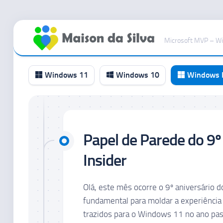
Ir
para
Microsoft MVP – W
o
conteúdo
Windows 11
Windows 10
Windows I
Canal
RP
Papel de Parede do 9
Canal
Beta
Insider
Canal
Dev
Olá, este mês ocorre o 9º aniversário 
Canal
fundamental para moldar a experiência
Canary
trazidos para o Windows 11 no ano pas