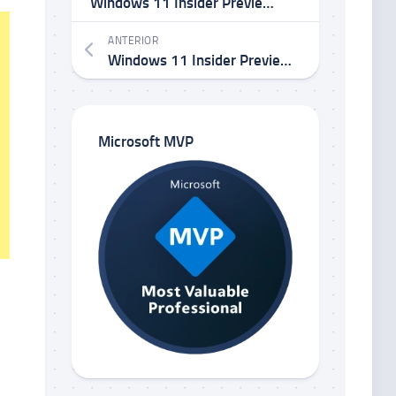
Windows 11 Insider Preview Build 23565 no Canal Dev
ANTERIOR
Windows 11 Insider Preview Build 22635.2419 KB5031463 no Canal Beta
Microsoft MVP