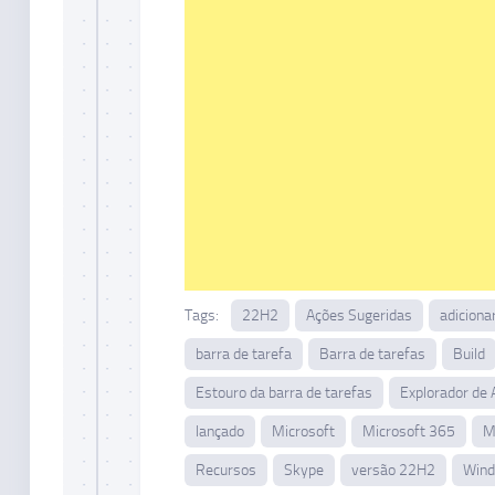
Tags:
22H2
Ações Sugeridas
adiciona
barra de tarefa
Barra de tarefas
Build
Estouro da barra de tarefas
Explorador de 
lançado
Microsoft
Microsoft 365
M
Recursos
Skype
versão 22H2
Win