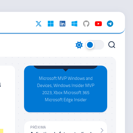
Maison da Silva
Microsoft MVP Windows and
a
Devices, Windows Insider MVP
2023, Xbox Microsoft 365
Microsoft Edge Insider
PRÓXIMA