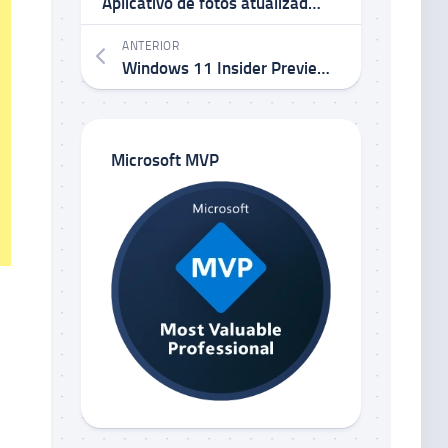
Aplicativo de fotos atualizado para Windows 11 com fotos do iCloud agora sendo implementado para os Windows Insiders
ANTERIOR
Windows 11 Insider Preview Build 22621.741 e 22623.741 (KB5018503) no Canal Beta
Microsoft MVP