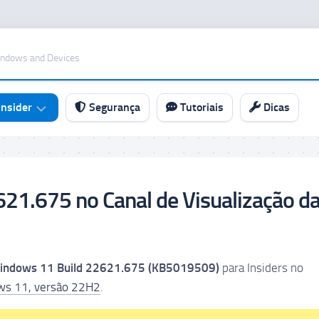
indows and Devices
nsider
Segurança
Tutoriais
Dicas
21.675 no Canal de Visualização d
indows 11 Build 22621.675 (KB5019509)
para Insiders no
s 11, versão 22H2
.