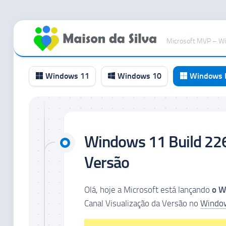
Ir
para
Microsoft MVP – W
o
conteúdo
Windows 11
Windows 10
Windows I
Canal
RP
Windows 11 Build 226
Canal
Beta
Versão
Canal
Dev
Olá, hoje a Microsoft está lançando
o W
Canal
Canal Visualização da Versão no
Window
Canary