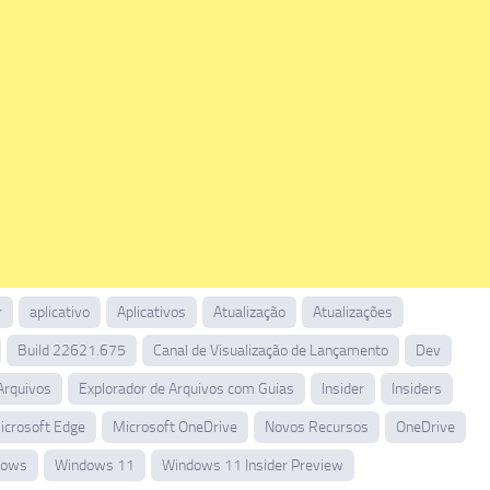
r
aplicativo
Aplicativos
Atualização
Atualizações
Build 22621.675
Canal de Visualização de Lançamento
Dev
Arquivos
Explorador de Arquivos com Guias
Insider
Insiders
icrosoft Edge
Microsoft OneDrive
Novos Recursos
OneDrive
dows
Windows 11
Windows 11 Insider Preview