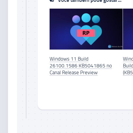
Você também pode gostar...
Windows 11 Build
Wind
26100.1586 KB5041865 no
Buil
Canal Release Preview
(KB5