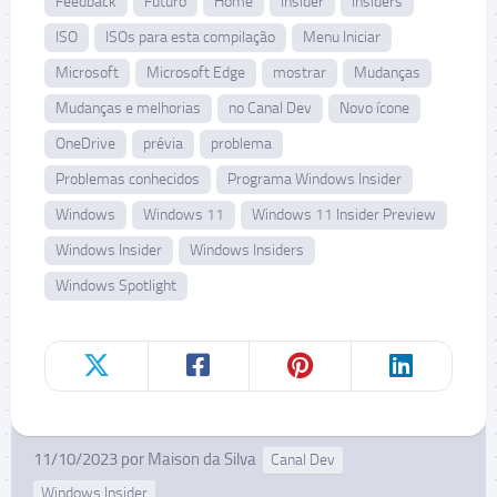
Feedback
Futuro
Home
Insider
Insiders
ISO
ISOs para esta compilação
Menu Iniciar
Microsoft
Microsoft Edge
mostrar
Mudanças
Mudanças e melhorias
no Canal Dev
Novo ícone
OneDrive
prévia
problema
Problemas conhecidos
Programa Windows Insider
Windows
Windows 11
Windows 11 Insider Preview
Windows Insider
Windows Insiders
Windows Spotlight
11/10/2023
por
Maison da Silva
Canal Dev
Windows Insider