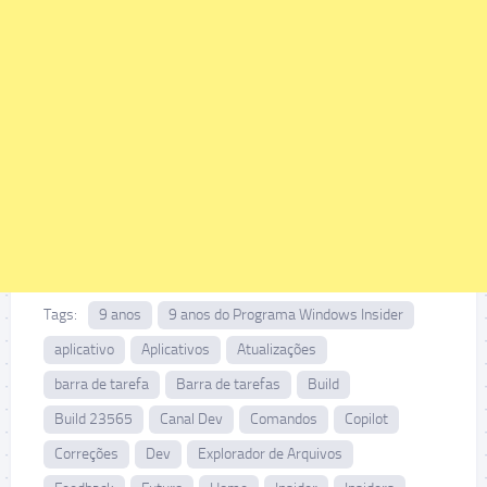
Tags:
9 anos
9 anos do Programa Windows Insider
aplicativo
Aplicativos
Atualizações
barra de tarefa
Barra de tarefas
Build
Build 23565
Canal Dev
Comandos
Copilot
Correções
Dev
Explorador de Arquivos