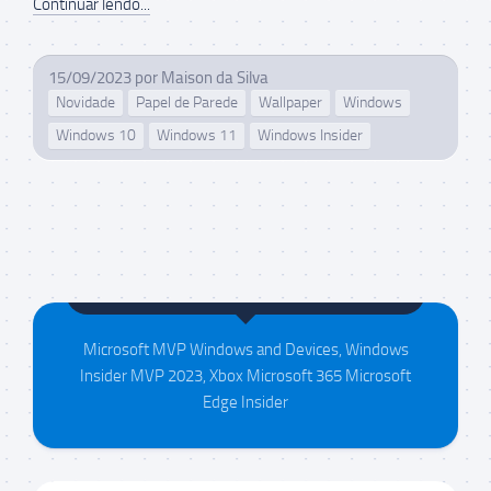
Continuar lendo...
15/09/2023
por
Maison da Silva
Novidade
Papel de Parede
Wallpaper
Windows
Windows 10
Windows 11
Windows Insider
Maison da Silva
Microsoft MVP Windows and Devices, Windows
Insider MVP 2023, Xbox Microsoft 365 Microsoft
Edge Insider