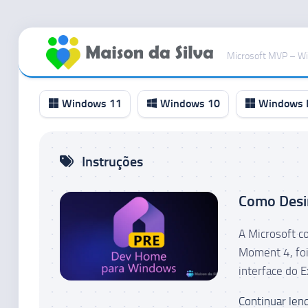
Ir
para
Microsoft MVP – W
o
conteúdo
Windows 11
Windows 10
Windows I
Canal
Instruções
RP
Canal
Como Desi
Beta
Canal
A Microsoft c
Dev
Moment 4, foi
Canal
interface do 
Canary
Continuar lend