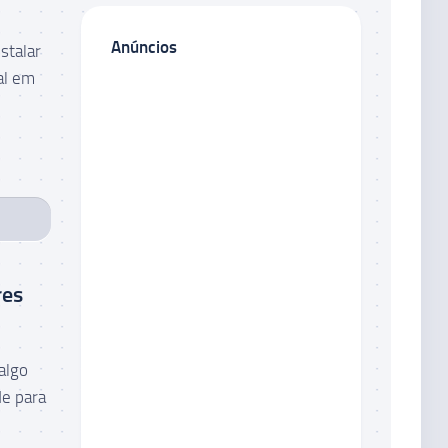
Anúncios
stalar
al em
res
algo
de para