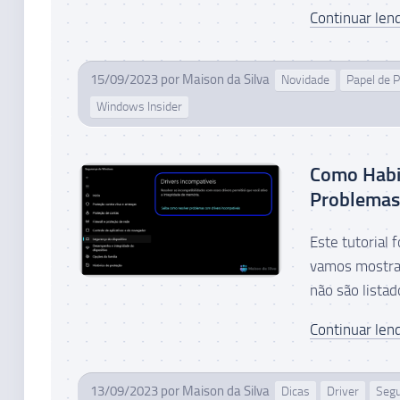
Continuar lend
15/09/2023
por
Maison da Silva
Novidade
Papel de 
Windows Insider
Como Habi
Problemas 
Este tutorial
vamos mostrar
não são listad
Continuar lend
13/09/2023
por
Maison da Silva
Dicas
Driver
Seg