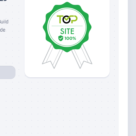
uild
 de