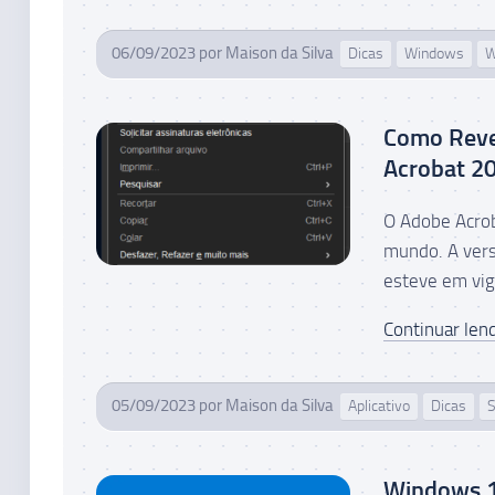
06/09/2023
por
Maison da Silva
Dicas
Windows
W
Como Rever
Acrobat 2
O Adobe Acrob
mundo. A vers
esteve em vig
Continuar lend
05/09/2023
por
Maison da Silva
Aplicativo
Dicas
S
Windows 1