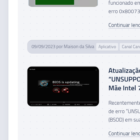
funcionado em
erro 0x80073C
Continuar lend
09/09/2023
por
Maison da Silva
Aplicativo
Canal Can
Atualizaçã
“UNSUPPO
Mãe Intel 
Recentemente
de erro “UNS
(BSOD) em sua
Continuar lend