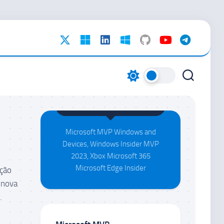
Maison da Silva
Microsoft MVP Windows and
Devices, Windows Insider MVP
2023, Xbox Microsoft 365
Microsoft Edge Insider
ação
 nova
.