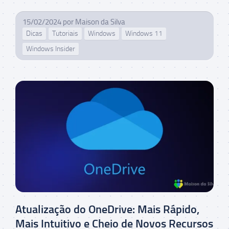
15/02/2024
por
Maison da Silva
Dicas
Tutoriais
Windows
Windows 11
Windows Insider
Atualização do OneDrive: Mais Rápido,
Mais Intuitivo e Cheio de Novos Recursos