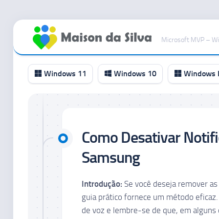
Ir
para
Microsoft MVP – W
o
conteúdo
Windows 11
Windows 10
Windows I
Canal
RP
Como Desativar Notifi
Canal
Beta
Samsung
Canal
Dev
Introdução:
Se você deseja remover as 
Canal
guia prático fornece um método eficaz. 
Canary
de voz e lembre-se de que, em alguns ca