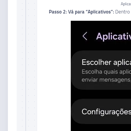
Aplic
Passo 2: Vá para “Aplicativos”:
Dentro d