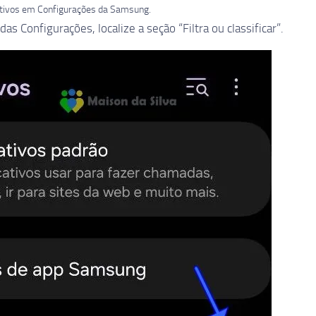
ativos em Configurações da Samsung.
as Configurações, localize a seção “Filtra ou classificar”.