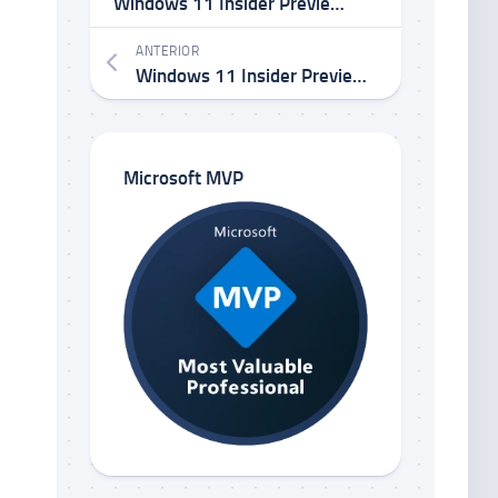
Windows 11 Insider Preview Build 23612 no Canal Dev
ANTERIOR
Windows 11 Insider Preview Build 22635.2915 KB5033456 no Canal Beta
Microsoft MVP