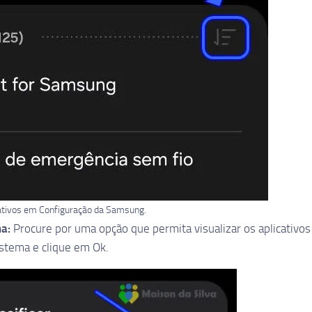
ativos em Configuração da Samsung.
ma:
Procure por uma opção que permita visualizar os aplicativos
istema e clique em Ok.