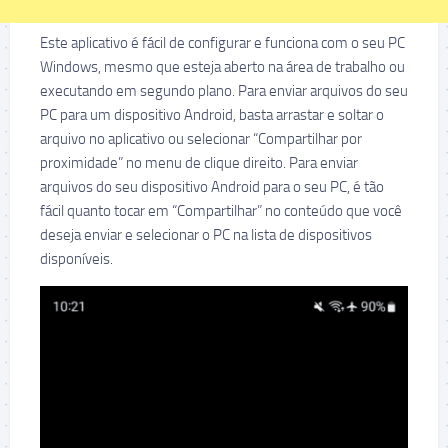
Este aplicativo é fácil de configurar e funciona com o seu PC
Windows, mesmo que esteja aberto na área de trabalho ou
executando em segundo plano. Para enviar arquivos do seu
PC para um dispositivo Android, basta arrastar e soltar o
arquivo no aplicativo ou selecionar “Compartilhar por
proximidade” no menu de clique direito. Para enviar
arquivos do seu dispositivo Android para o seu PC, é tão
fácil quanto tocar em “Compartilhar” no conteúdo que você
deseja enviar e selecionar o PC na lista de dispositivos
disponíveis.