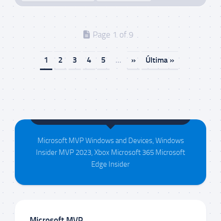
Page 1 of 9
1
2
3
4
5
...
»
Última »
Maison da Silva
Microsoft MVP Windows and Devices, Windows
Insider MVP 2023, Xbox Microsoft 365 Microsoft
Edge Insider
Microsoft MVP