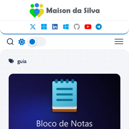
Ir
para
o
conteúdo
guia