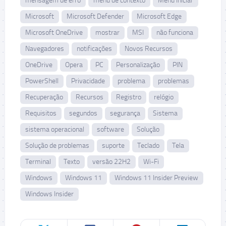
mensagem de erro
menu de contexto
Menu Iniciar
Microsoft
Microsoft Defender
Microsoft Edge
Microsoft OneDrive
mostrar
MSI
não funciona
Navegadores
notificações
Novos Recursos
OneDrive
Opera
PC
Personalização
PIN
PowerShell
Privacidade
problema
problemas
Recuperação
Recursos
Registro
relógio
Requisitos
segundos
segurança
Sistema
sistema operacional
software
Solução
Solução de problemas
suporte
Teclado
Tela
Terminal
Texto
versão 22H2
Wi-Fi
Windows
Windows 11
Windows 11 Insider Preview
Windows Insider