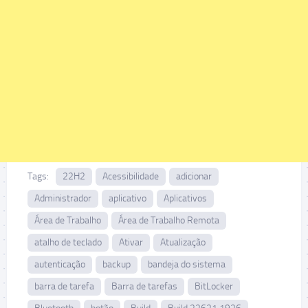
Tags:
22H2
Acessibilidade
adicionar
Administrador
aplicativo
Aplicativos
Área de Trabalho
Área de Trabalho Remota
atalho de teclado
Ativar
Atualização
autenticação
backup
bandeja do sistema
barra de tarefa
Barra de tarefas
BitLocker