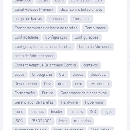
Bluetooth
botão
Build
Build 22621.1926
Canal Release Preview
clicar com o botão direito
código de barras
Comando
Comandos
Comportamentos da barra de tarefas
Computador
Confiabilidade
Configuração
Configurações
Configurações da barra de tarefas
Conta da Microsoft
conta de Administrador
Content Adaptive Brightness Control
contexto
copiar
Criptografia
Ctrl
Dados
Desativar
Desempenho
Dev
driver
erro
ferramenta
Formatação
Futuro
Gerenciador de dispositivos
Gerenciador de Tarefas
Hardware
Hypervisor
Ícone
idiomas
Insider
Insiders
ISO
Jogos
JSON
KB5027303
letra
melhorias