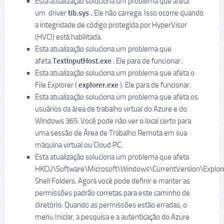
Esta atualização soluciona um problema que afeta
um driver
tib.sys .
Ele não carrega. Isso ocorre quando
a integridade de código protegida por HyperVisor
(HVCI) está habilitada.
Esta atualização soluciona um problema que
afeta
TextInputHost.exe
. Ele para de funcionar.
Esta atualização soluciona um problema que afeta o
File Explorer (
explorer.exe
). Ele para de funcionar.
Esta atualização soluciona um problema que afeta os
usuários da área de trabalho virtual do Azure e do
Windows 365. Você pode não ver o local certo para
uma sessão de Área de Trabalho Remota em sua
máquina virtual ou Cloud PC.
Esta atualização soluciona um problema que afeta
HKCU\Software\Microsoft\Windows\CurrentVersion\Explor
Shell Folders. Agora você pode definir e manter as
permissões padrão corretas para este caminho de
diretório. Quando as permissões estão erradas, o
menu Iniciar, a pesquisa e a autenticação do Azure