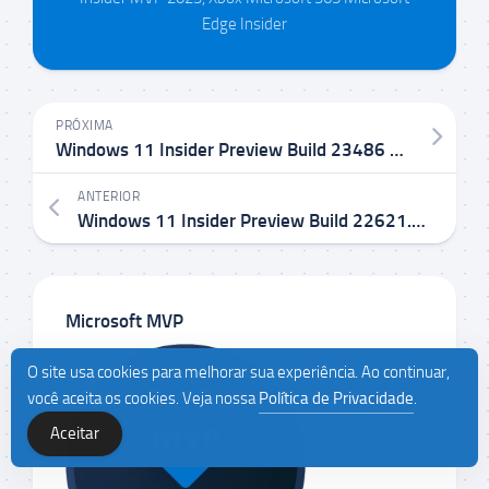
Edge Insider
PRÓXIMA
Windows 11 Insider Preview Build 23486 no Canal Dev
ANTERIOR
Windows 11 Insider Preview Build 22621.1900 e 22631.1900 KB5027301 no Canal Beta
Microsoft MVP
O site usa cookies para melhorar sua experiência. Ao continuar,
você aceita os cookies. Veja nossa
Política de Privacidade
.
Aceitar