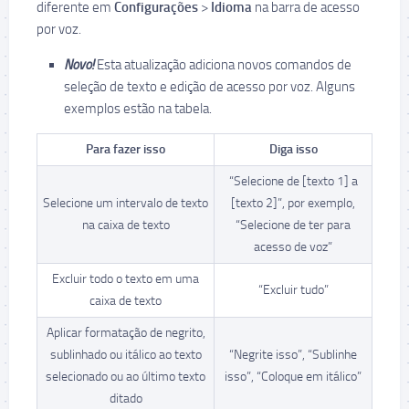
diferente em
Configurações
>
Idioma
na barra de acesso
por voz.
Novo!
Esta atualização adiciona novos comandos de
seleção de texto e edição de acesso por voz. Alguns
exemplos estão na tabela.
Para fazer isso
Diga isso
“Selecione de [texto 1] a
Selecione um intervalo de texto
[texto 2]”, por exemplo,
na caixa de texto
“Selecione de ter para
acesso de voz”
Excluir todo o texto em uma
“Excluir tudo”
caixa de texto
Aplicar formatação de negrito,
sublinhado ou itálico ao texto
“Negrite isso”, “Sublinhe
selecionado ou ao último texto
isso”, “Coloque em itálico”
ditado