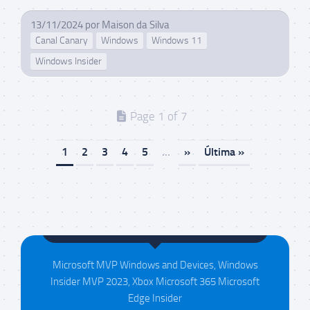
13/11/2024
por
Maison da Silva
Canal Canary
Windows
Windows 11
Windows Insider
Page 1 of 7
1
2
3
4
5
...
»
Última »
Maison da Silva
Microsoft MVP Windows and Devices, Windows
Insider MVP 2023, Xbox Microsoft 365 Microsoft
Edge Insider