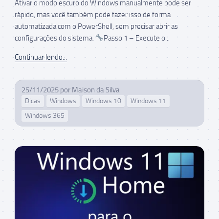
Ativar o modo escuro do Windows manualmente pode ser
rápido, mas você também pode fazer isso de forma
automatizada com o PowerShell, sem precisar abrir as
configurações do sistema.
Passo 1 – Execute o...
Continuar lendo...
25/11/2025
por
Maison da Silva
Dicas
Windows
Windows 10
Windows 11
Windows 365