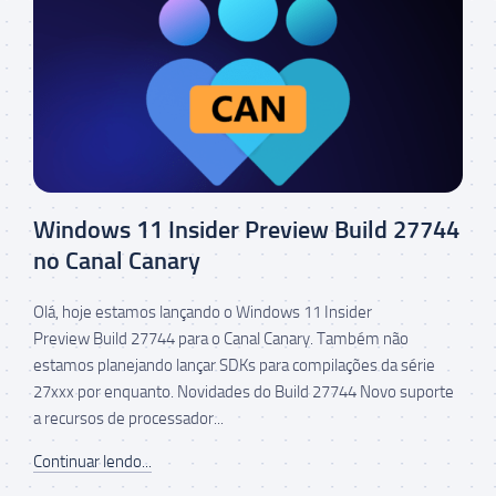
Windows 11 Insider Preview Build 27744
no Canal Canary
Olá, hoje estamos lançando o Windows 11 Insider
Preview Build 27744 para o Canal Canary. Também não
estamos planejando lançar SDKs para compilações da série
27xxx por enquanto. Novidades do Build 27744 Novo suporte
a recursos de processador...
Continuar lendo...