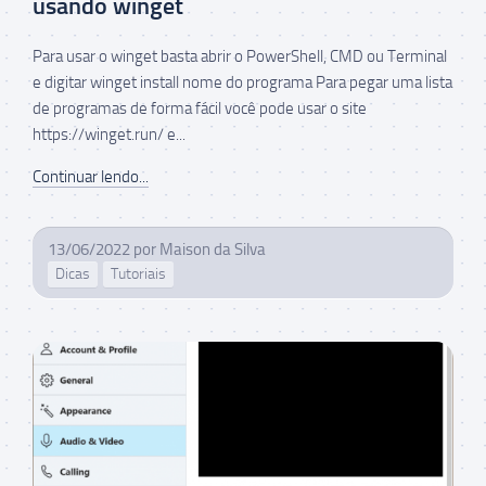
usando winget
Para usar o winget basta abrir o PowerShell, CMD ou Terminal
e digitar winget install nome do programa Para pegar uma lista
de programas de forma fácil você pode usar o site
https://winget.run/ e...
Continuar lendo...
13/06/2022
por
Maison da Silva
Dicas
Tutoriais