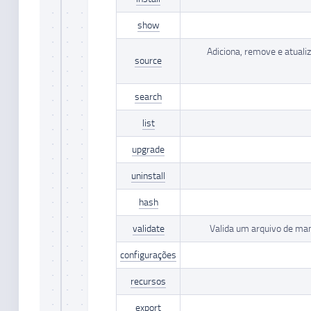
show
Adiciona, remove e atuali
source
search
list
upgrade
uninstall
hash
validate
Valida um arquivo de man
configurações
recursos
export