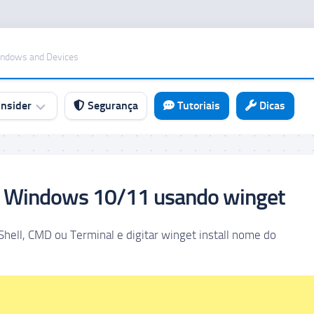
indows and Devices
nsider
Segurança
Tutoriais
Dicas
o Windows 10/11 usando winget
Shell, CMD ou Terminal e digitar winget install nome do