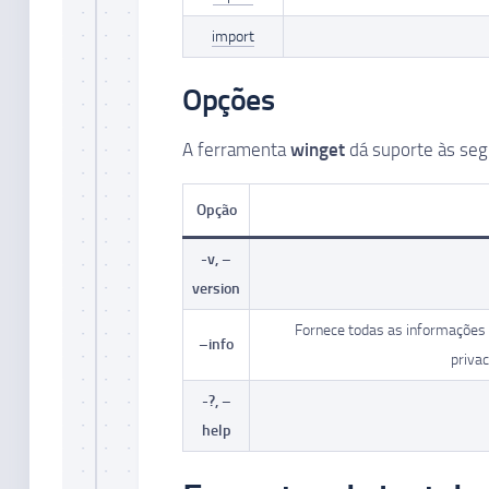
import
Opções
A ferramenta
winget
dá suporte às seg
Opção
-v, –
version
Fornece todas as informações de
–info
privac
-?, –
help