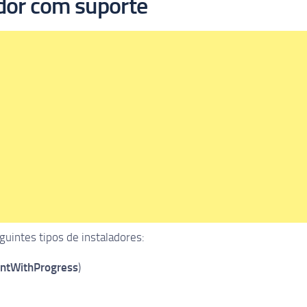
dor com suporte
uintes tipos de instaladores:
entWithProgress
)