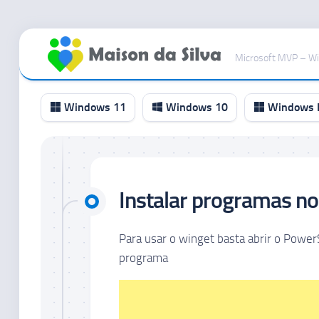
Ir
para
Microsoft MVP – W
o
conteúdo
Windows 11
Windows 10
Windows I
Canal
RP
Instalar programas n
Canal
Beta
Para usar o winget basta abrir o Power
Canal
Dev
programa
Canal
Canary