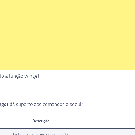
o a função winget
nget
dá suporte aos comandos a seguir.
Descrição
Instala o aplicativo especificado.