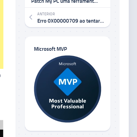
Patch My PC uma ferramenta de sistema que pesquisa atualizações de programas e as instala
ANTERIOR
Erro 0X00000709 ao tentar conectar em uma impressora compartilhada Windows 10 / Windows 11 / Insider
Microsoft MVP
o