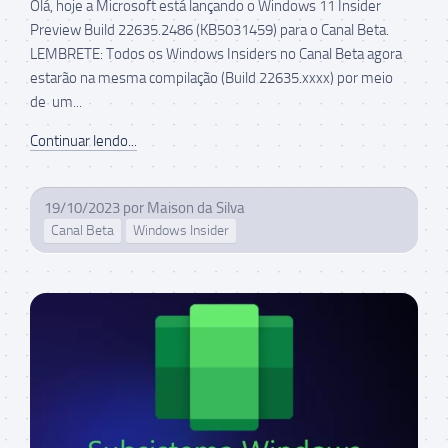
Olá, hoje a Microsoft está lançando o Windows 11 Insider
Preview Build 22635.2486 (KB5031459) para o Canal Beta.
LEMBRETE: Todos os Windows Insiders no Canal Beta agora
estarão na mesma compilação (Build 22635.xxxx) por meio
de um...
Continuar lendo...
19/10/2023
por
Maison da Silva
Canal Beta
Windows Insider