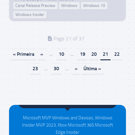
Canal Release Preview
Windows
Windows 10
Windows Insider
Page 21 of 37
« Primeira
«
...
10
...
19
20
21
22
23
...
30
...
»
Última »
Maison da Silva
Microsoft MVP Windows and Devices, Windows
Insider MVP 2023, Xbox Microsoft 365 Microsoft
Edge Insider