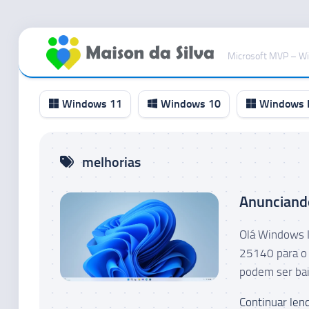
Ir
para
Microsoft MVP – W
o
conteúdo
Windows 11
Windows 10
Windows I
Canal
melhorias
RP
Canal
Anunciand
Beta
Canal
Olá Windows I
Dev
25140 para o 
Canal
podem ser bai
Canary
Continuar lend