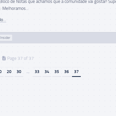
loco de Notas que achamos que a comunidade vai gostar! Sup
: Melhoramos...
o...
Insider
Page 37 of 37
0
20
30
...
33
34
35
36
37