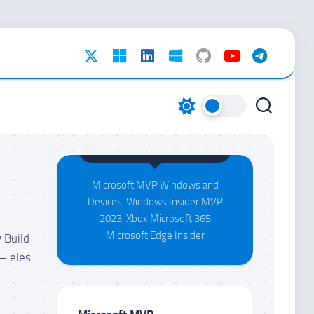
Maison da Silva
Microsoft MVP Windows and
Devices, Windows Insider MVP
2023, Xbox Microsoft 365
Microsoft Edge Insider
 Build
– eles