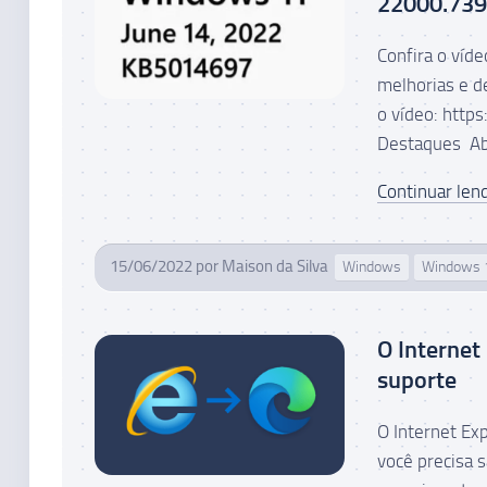
22000.739
Confira o víd
melhorias e d
o vídeo: htt
Destaques Ab
Continuar lend
15/06/2022
por
Maison da Silva
Windows
Windows 
O Internet
suporte
O Internet Ex
você precisa 