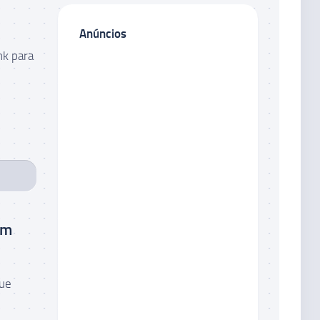
Anúncios
nk para
em
que