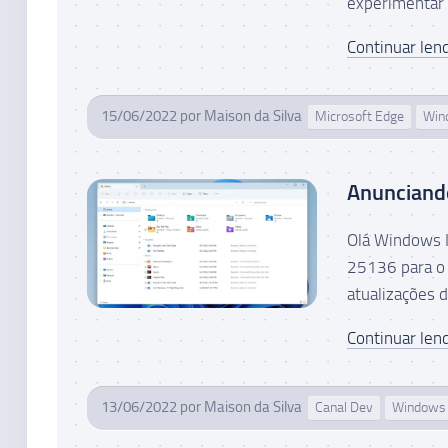
experimentar a
Continuar lend
15/06/2022
por
Maison da Silva
Microsoft Edge
Win
Anunciand
Olá Windows I
25136 para o 
atualizações 
Continuar lend
13/06/2022
por
Maison da Silva
Canal Dev
Windows 