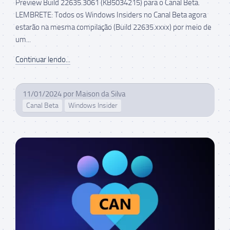
Preview Build 22635.3061 (KB5034215) para o Canal Beta.
LEMBRETE: Todos os Windows Insiders no Canal Beta agora
estarão na mesma compilação (Build 22635.xxxx) por meio de
um...
Continuar lendo...
11/01/2024
por
Maison da Silva
Canal Beta
Windows Insider