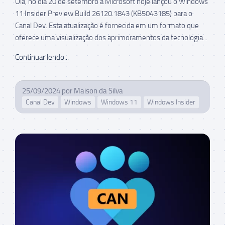
Olá, no dia 20 de setembro a Microsoft hoje lançou o Windows
11 Insider Preview Build 26120.1843 (KB5043185) para o
Canal Dev. Esta atualização é fornecida em um formato que
oferece uma visualização dos aprimoramentos da tecnologia...
Continuar lendo...
25/09/2024
por
Maison da Silva
Canal Dev
Windows
Windows 11
Windows Insider