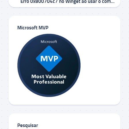
Erro 0x800704c7 no Winget ao usar o comando winget upgrade no Windows 10/11
Microsoft MVP
Pesquisar