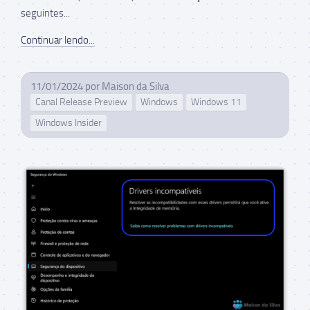
seguintes...
Continuar lendo...
11/01/2024
por
Maison da Silva
Canal Release Preview
Windows
Windows 11
Windows Insider