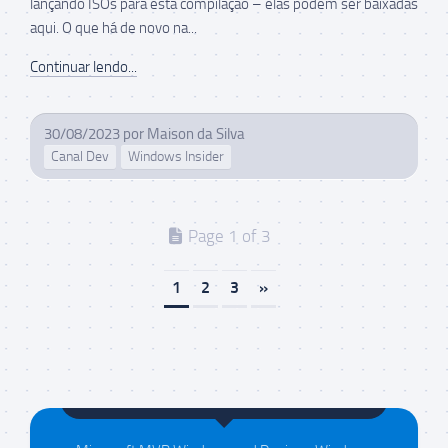
lançando ISOs para esta compilação – elas podem ser baixadas
aqui. O que há de novo na...
Continuar lendo...
30/08/2023
por
Maison da Silva
Canal Dev
Windows Insider
Page 1 of 3
1
2
3
»
Maison da Silva