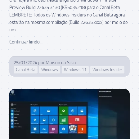
Preview Build 22635.3130 (KB5034218) para o Canal Beta.
LEMBRETE: Todos os Windows Insiders no Canal Beta agora
estarão na mesma compilação (Build 22635.xxxx) por meio de
um...
Continuar lendo...
25/01/2024
por
Maison da Silva
Canal Beta
Windows
Windows 11
Windows Insider