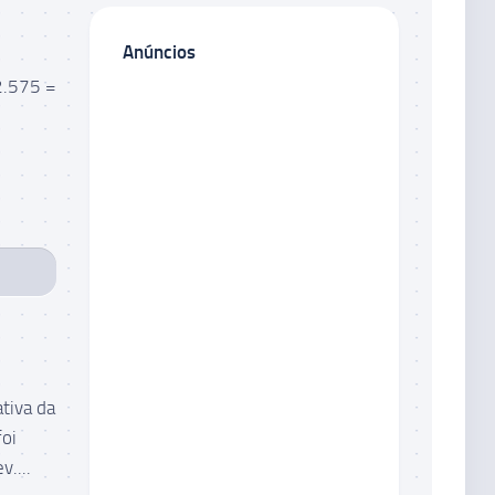
Anúncios
2.575 =
tiva da
foi
....