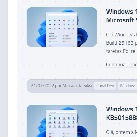
Windows 11
Microsoft 
Olá Windows I
Build 25163 p
tarefas Foi re
Continuar lend
21/07/2022
por
Maison da Silva
Canal Dev
Windows 
Windows 1
KB501588
Olá, ontem a 