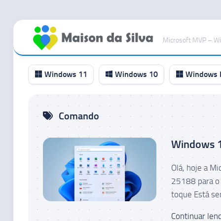
Ir
para
Microsoft MVP – W
o
conteúdo
Windows 11
Windows 10
Windows I
Canal
Comando
RP
Canal
Windows 11
Beta
Canal
Olá, hoje a M
Dev
25188 para o 
Canal
toque Está se
Canary
Continuar lend