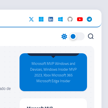
Maison da Silva
Microsoft MVP Windows and
Devices, Windows Insider MVP
2023, Xbox Microsoft 365
Microsoft Edge Insider
lado de