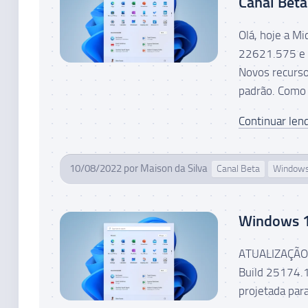
Canal Beta
Olá, hoje a M
22621.575 e 
Novos recurso
padrão. Como 
Continuar lend
10/08/2022
por
Maison da Silva
Canal Beta
Windows
Windows 11
ATUALIZAÇÃO 0
Build 25174.1
projetada para