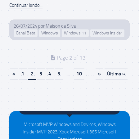
Continuar lendo...
26/07/2024
por
Maison da Silva
Canal Beta
Windows
Windows 11
Windows Insider
Page 2 of 13
«
1
2
3
4
5
...
10
...
»
Última »
Maison da Silva
Microsoft MVP Windows and Devices, Windows
Insider MVP 2023, Xbox Microsoft 365 Microsoft