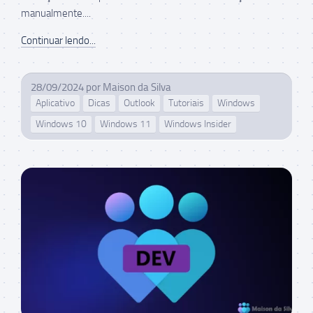
manualmente....
Continuar lendo...
28/09/2024
por
Maison da Silva
Aplicativo
Dicas
Outlook
Tutoriais
Windows
Windows 10
Windows 11
Windows Insider