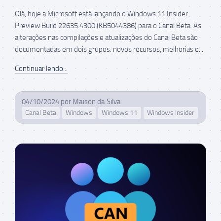
Olá, hoje a Microsoft está lançando o Windows 11 Insider
Preview Build 22635.4300 (KB5044386) para o Canal Beta. As
alterações nas compilações e atualizações do Canal Beta são
documentadas em dois grupos: novos recursos, melhorias e...
Continuar lendo...
04/10/2024
por
Maison da Silva
Canal Beta
Windows
Windows 11
Windows Insider