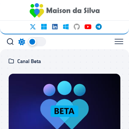
Ir
para
o
conteúdo
Canal Beta