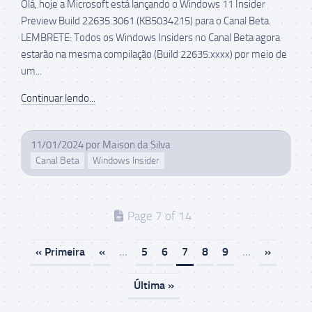
Olá, hoje a Microsoft está lançando o Windows 11 Insider
Preview Build 22635.3061 (KB5034215) para o Canal Beta.
LEMBRETE: Todos os Windows Insiders no Canal Beta agora
estarão na mesma compilação (Build 22635.xxxx) por meio de
um...
Continuar lendo...
11/01/2024
por
Maison da Silva
Canal Beta
Windows Insider
Page 7 of 14
« Primeira
«
...
5
6
7
8
9
...
»
Última »