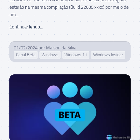
estarão na mesma compilação (Build 22635.xxxx) por meio de
um...
Continuar lendo...
01/02/2024
por
Maison da Silva
Canal Beta
Windows
Windows 11
Windows Insider