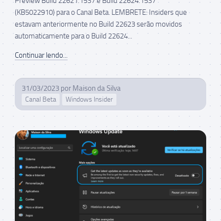
Preview Build 22621.1537 e Build 22624.1537
(KB5022910) para o Canal Beta. LEMBRETE: Insiders que
estavam anteriormente no Build 22623 serão movidos
automaticamente para o Build 22624...
Continuar lendo...
31/03/2023
por
Maison da Silva
Canal Beta
Windows Insider