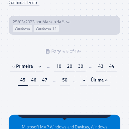
Continuar lendo...
25/03/2023
por
Maison da Silva
Windows
Windows 11
Page 45 of 59
« Primeira
«
...
10
20
30
...
43
44
45
46
47
...
50
...
»
Última »
Maison da Silva
Microsoft MVP Windows and Devices, Windows