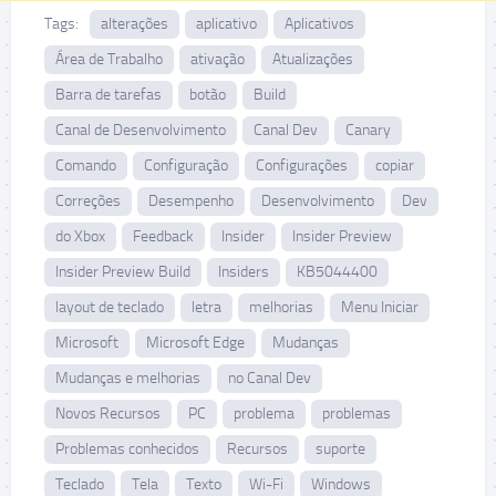
Tags:
alterações
aplicativo
Aplicativos
Área de Trabalho
ativação
Atualizações
Barra de tarefas
botão
Build
Canal de Desenvolvimento
Canal Dev
Canary
Comando
Configuração
Configurações
copiar
Correções
Desempenho
Desenvolvimento
Dev
do Xbox
Feedback
Insider
Insider Preview
Insider Preview Build
Insiders
KB5044400
layout de teclado
letra
melhorias
Menu Iniciar
Microsoft
Microsoft Edge
Mudanças
Mudanças e melhorias
no Canal Dev
Novos Recursos
PC
problema
problemas
Problemas conhecidos
Recursos
suporte
Teclado
Tela
Texto
Wi-Fi
Windows