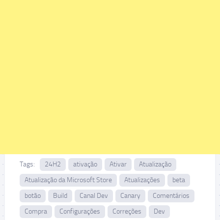
Tags:
24H2
ativação
Ativar
Atualização
Atualização da Microsoft Store
Atualizações
beta
botão
Build
Canal Dev
Canary
Comentários
Compra
Configurações
Correções
Dev