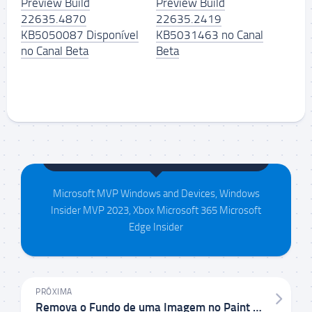
Preview Build
Preview Build
22635.4870
22635.2419
KB5050087 Disponível
KB5031463 no Canal
no Canal Beta
Beta
Maison da Silva
Microsoft MVP Windows and Devices, Windows
Insider MVP 2023, Xbox Microsoft 365 Microsoft
Edge Insider
PRÓXIMA
Remova o Fundo de uma Imagem no Paint do Windows 11