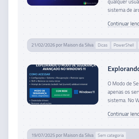
qualquer usuár
sistema de arq
Continuar lend
21/02/2026
por
Maison da Silva
Dicas
PowerShell
Explorand
O Modo de Se
apenas os serv
sistema. No W
Continuar lend
19/07/2025
por
Maison da Silva
Sem categoria