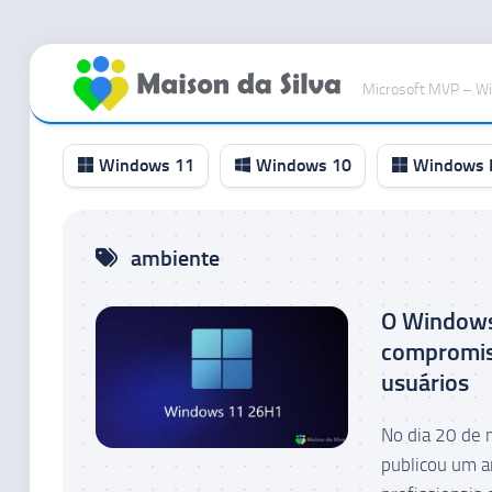
Ir
para
Microsoft MVP – W
o
conteúdo
Windows 11
Windows 10
Windows I
Canal
ambiente
RP
Canal
O Windows
Beta
compromiss
Canal
usuários
Dev
Canal
No dia 20 de 
Canary
publicou um a