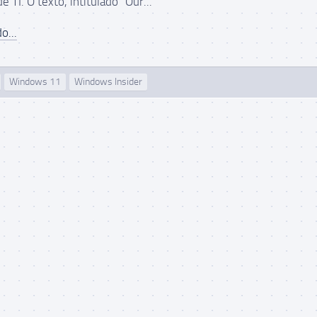
e TI. O texto, intitulado “Our...
o...
Windows 11
Windows Insider