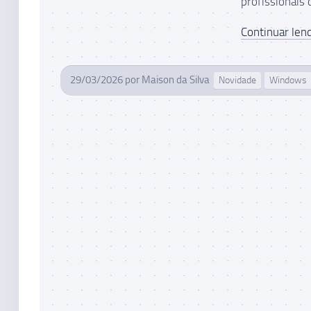
profissionais d
Continuar lend
29/03/2026
por
Maison da Silva
Novidade
Windows