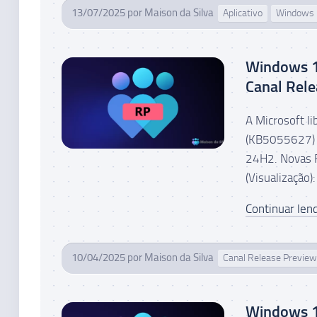
13/07/2025
por
Maison da Silva
Aplicativo
Windows
Windows 1
Canal Rele
A Microsoft l
(KB5055627) p
24H2. Novas Fu
(Visualização):
Continuar lend
10/04/2025
por
Maison da Silva
Canal Release Preview
Windows 1