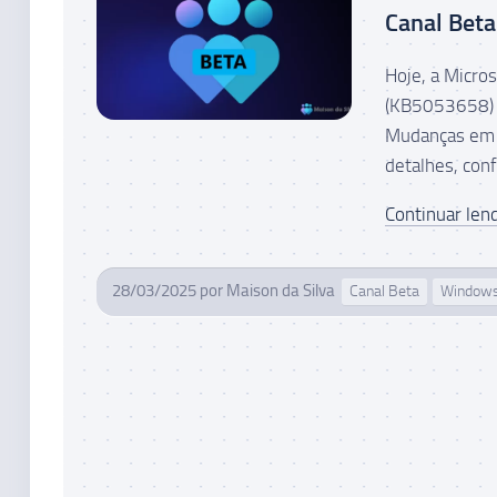
Canal Beta
Hoje, a Micro
(KB5053658) p
Mudanças em 
detalhes, confi
Continuar lend
28/03/2025
por
Maison da Silva
Canal Beta
Windows