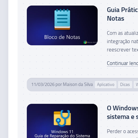
Guia Práti
Notas
Com as atuali
integração nat
reescrever tex
Continuar lend
11/03/2026
por
Maison da Silva
Aplicativo
Dicas
O Windows 
sistema e 
Perder o aces