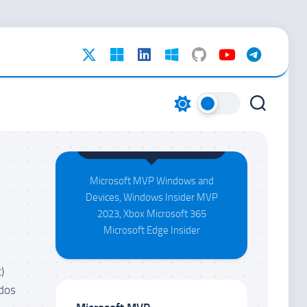
Maison da Silva
Microsoft MVP Windows and
Devices, Windows Insider MVP
2023, Xbox Microsoft 365
Microsoft Edge Insider
)
 dos