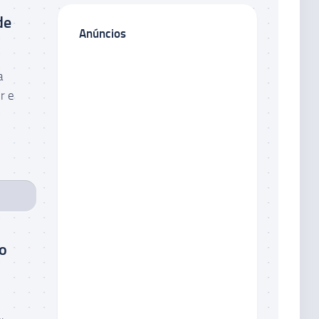
de
Anúncios
a
r e
 o