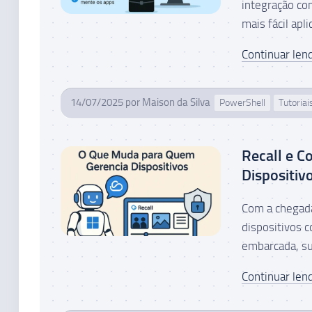
integração co
mais fácil apli
Continuar lend
14/07/2025
por
Maison da Silva
PowerShell
Tutoriai
Recall e C
Dispositiv
Com a chegada
dispositivos
embarcada, su
Continuar lend