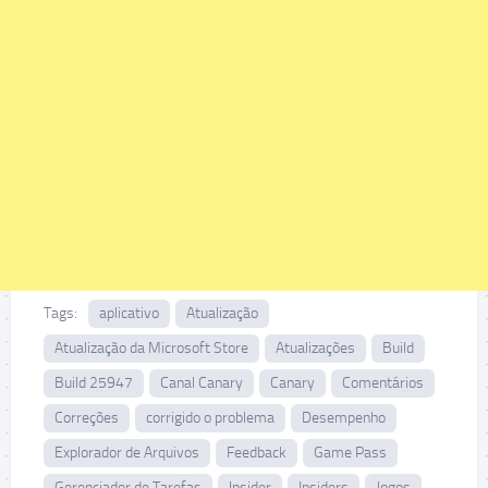
Tags:
aplicativo
Atualização
Atualização da Microsoft Store
Atualizações
Build
Build 25947
Canal Canary
Canary
Comentários
Correções
corrigido o problema
Desempenho
Explorador de Arquivos
Feedback
Game Pass
Gerenciador de Tarefas
Insider
Insiders
Jogos