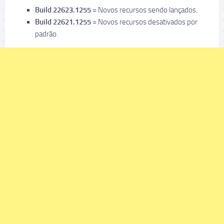
Build 22623.1255
= Novos recursos sendo lançados.
Build 22621.1255
= Novos recursos desativados por
padrão.