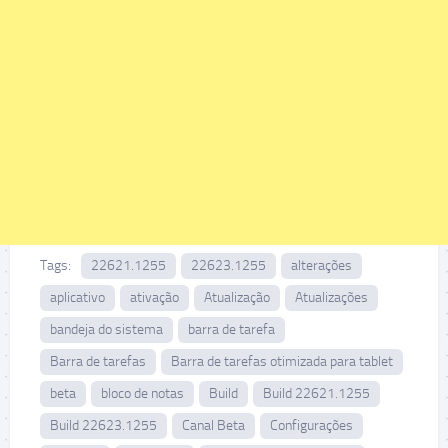
Tags:
22621.1255
22623.1255
alterações
aplicativo
ativação
Atualização
Atualizações
bandeja do sistema
barra de tarefa
Barra de tarefas
Barra de tarefas otimizada para tablet
beta
bloco de notas
Build
Build 22621.1255
Build 22623.1255
Canal Beta
Configurações