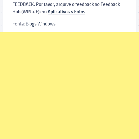
FEEDBACK: Por favor, arquive o feedback no Feedback
Hub (WIN + F) em
Aplicativos > Fotos
.
Fonte:
Blogs.Windows