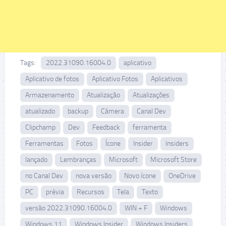
Tags:
2022.31090.16004.0
aplicativo
Aplicativo de fotos
Aplicativo Fotos
Aplicativos
Armazenamento
Atualização
Atualizações
atualizado
backup
Câmera
Canal Dev
Clipchamp
Dev
Feedback
ferramenta
Ferramentas
Fotos
Ícone
Insider
Insiders
lançado
Lembranças
Microsoft
Microsoft Store
no Canal Dev
nova versão
Novo ícone
OneDrive
PC
prévia
Recursos
Tela
Texto
versão 2022.31090.16004.0
WIN + F
Windows
Windows 11
Windows Insider
Windows Insiders