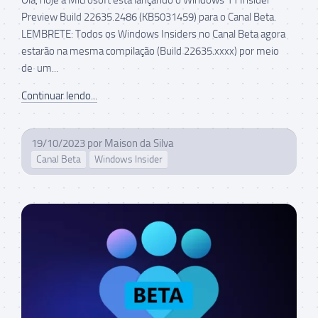
Preview Build 22635.2486 (KB5031459) para o Canal Beta.
LEMBRETE: Todos os Windows Insiders no Canal Beta agora
estarão na mesma compilação (Build 22635.xxxx) por meio
de um...
Continuar lendo...
19/10/2023
por
Maison da Silva
Canal Beta
Windows Insider