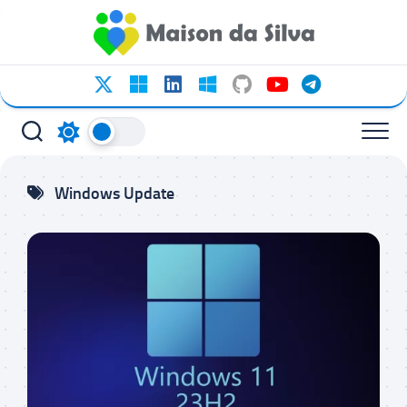
Ir
para
o
conteúdo
Windows Update