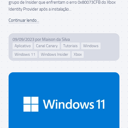
grupo de Insider que enfrentam o erro 0x80073CFB do Xbox
Identity Provider após a instalação...
Continuar lendo...
09/09/2023
por
Maison da Silva
Aplicativo
Canal Canary
Tutoriais
Windows
Windows 11
Windows Insider
Xbox