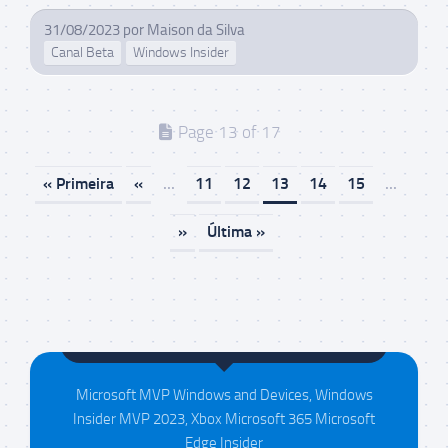
31/08/2023
por
Maison da Silva
Canal Beta
Windows Insider
Page 13 of 17
« Primeira
«
...
11
12
13
14
15
...
»
Última »
Maison da Silva
Microsoft MVP Windows and Devices, Windows
Insider MVP 2023, Xbox Microsoft 365 Microsoft
Edge Insider