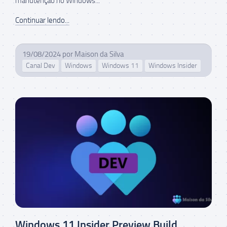
manutenção no Windows...
Continuar lendo...
19/08/2024
por
Maison da Silva
Canal Dev
Windows
Windows 11
Windows Insider
Windows 11 Insider Preview Build