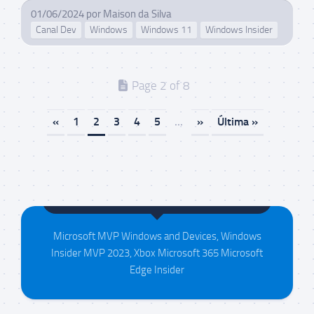
01/06/2024
por
Maison da Silva
Canal Dev
Windows
Windows 11
Windows Insider
Page 2 of 8
«
1
2
3
4
5
...
»
Última »
Maison da Silva
Microsoft MVP Windows and Devices, Windows
Insider MVP 2023, Xbox Microsoft 365 Microsoft
Edge Insider