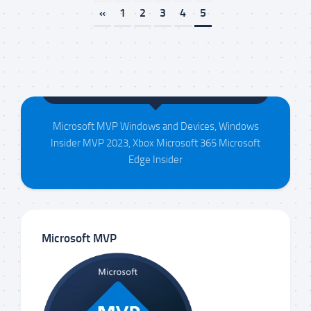
«
1
2
3
4
5
Maison da Silva
Microsoft MVP Windows and Devices, Windows
Insider MVP 2023, Xbox Microsoft 365 Microsoft
Edge Insider
Microsoft MVP