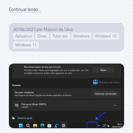
Continuar lendo...
30/04/2023
por
Maison da Silva
Aplicativo
Dicas
Tutoriais
Windows
Windows 10
Windows 11