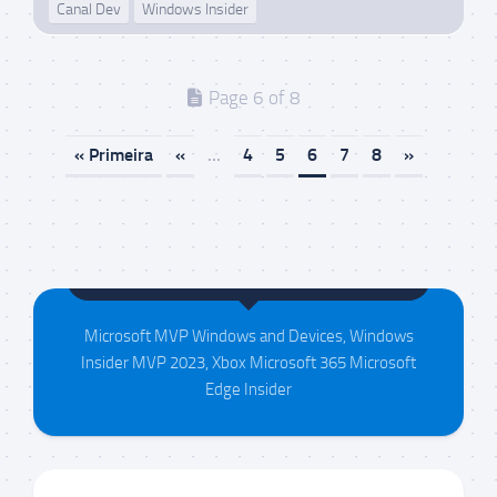
Canal Dev
Windows Insider
Page 6 of 8
« Primeira
«
...
4
5
6
7
8
»
Maison da Silva
Microsoft MVP Windows and Devices, Windows
Insider MVP 2023, Xbox Microsoft 365 Microsoft
Edge Insider