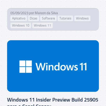
05/09/2023
por
Maison da Silva
Aplicativo
Dicas
Software
Tutoriais
Windows
Windows 10
Windows 11
Windows 11 Insider Preview Build 25905