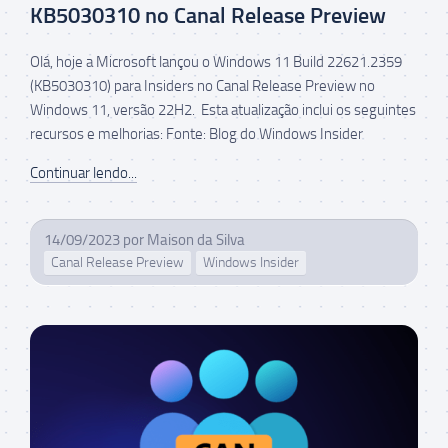
KB5030310 no Canal Release Preview
Olá, hoje a Microsoft lançou o Windows 11 Build 22621.2359
(KB5030310) para Insiders no Canal Release Preview no
Windows 11, versão 22H2. Esta atualização inclui os seguintes
recursos e melhorias: Fonte: Blog do Windows Insider
Continuar lendo...
14/09/2023
por
Maison da Silva
Canal Release Preview
Windows Insider