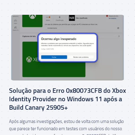
Solução para o Erro 0x80073CFB do Xbox
Identity Provider no Windows 11 após a
Build Canary 25905+
Após algumas investigações, estou de volta com uma solução
que parece ter funcionado em testes com usuários do nosso